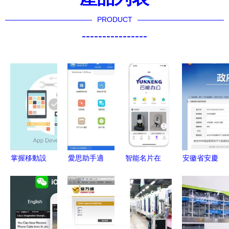
PRODUCT
----------------
掌握移動設
愛思助手適
智能名片在
安徽省安慶
備應用軟件
用于iOS 12
辦公器材行
市市場監管
開發 從理
嗎？從安裝
業中的實際
局 三起行
念到啟動
失敗的多種
應用與移動
政處罰案例
可能入手幫
端開發趨勢
公示，聚焦