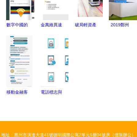
你解決問題
商標侵權與
特種設備安
全隱患
數字中國的
金萬維異速
破局輕資產
2019鄭州
一天 澳國
聯Mac版下
半導體行業
工博會展品
防部禁用微
載 2.5版移
抗焦慮指南
回顧 工業
信與哈羅單
動設備應用
機器人引領
車引領信用
全攻略
中部智能制
免押新趨勢
造產業新升
級
移動金融客
電話標志與
戶端應用軟
移動設備符
件安全管理
號設計集合
規范
地址：惠州市演達大道41號德明國際公寓2單元5層04號房（僅限辦公）