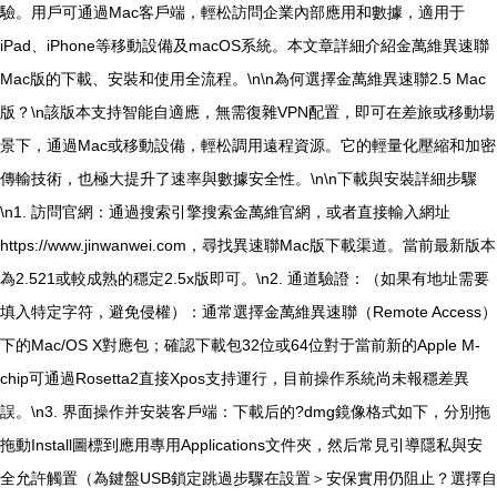
驗。用戶可通過Mac客戶端，輕松訪問企業內部應用和數據，適用于
iPad、iPhone等移動設備及macOS系統。本文章詳細介紹金萬維異速聯
Mac版的下載、安裝和使用全流程。\n\n為何選擇金萬維異速聯2.5 Mac
版？\n該版本支持智能自適應，無需復雜VPN配置，即可在差旅或移動場
景下，通過Mac或移動設備，輕松調用遠程資源。它的輕量化壓縮和加密
傳輸技術，也極大提升了速率與數據安全性。\n\n下載與安裝詳細步驟
\n1. 訪問官網：通過搜索引擎搜索金萬維官網，或者直接輸入網址
https://www.jinwanwei.com，尋找異速聯Mac版下載渠道。當前最新版本
為2.521或較成熟的穩定2.5x版即可。\n2. 通道驗證：（如果有地址需要
填入特定字符，避免侵權）：通常選擇金萬維異速聯（Remote Access）
下的Mac/OS X對應包；確認下載包32位或64位對于當前新的Apple M-
chip可通過Rosetta2直接Xpos支持運行，目前操作系統尚未報穩差異
誤。\n3. 界面操作并安裝客戶端：下載后的?dmg鏡像格式如下，分別拖
拖動Install圖標到應用專用Applications文件夾，然后常見引導隱私與安
全允許觸置（為鍵盤USB鎖定跳過步驟在設置＞安保實用仍阻止？選擇自